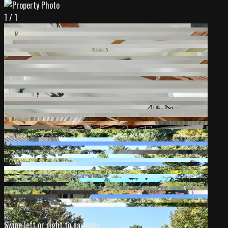
1
/
1
Swipe left or right to navigate