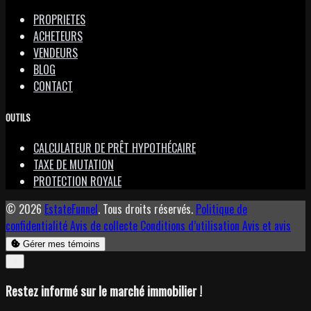
PROPRIETES
ACHETEURS
VENDEURS
BLOG
CONTACT
OUTILS
CALCULATEUR DE PRÊT HYPOTHÉCAIRE
TAXE DE MUTATION
PROTECTION ROYALE
© 2026
EstateFunnel
. Tous droits réservés.
Politique de
confidentialité
Avis de collecte
Conditions d’utilisation
Avis et avis
Gérer mes témoins
Close
✕
Restez informé sur le marché immobilier !