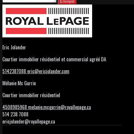
Envoyer
Eric Jolander
Courtier immobilier résidentiel et commercial agréé DA
5142387088
eric@ericjolander.com
Mélanie Mc Gurrin
Courtier immobilier résidentiel
4508985968
melanie.mcgurrin@royallepage.ca
514 238 7088
ericjolander@royallepage.ca