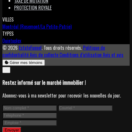
TAXE DE MUTATION
PROTECTION ROYALE
VILLES
Montréal (Rosemont/La Petite-Patrie)
TYPES
Quintuplex
© 2026
EstateFunnel
. Tous droits réservés.
Politique de
confidentialité
Avis de collecte
Conditions d’utilisation
Avis et avis
Gérer mes témoins
Close
✕
Restez informé sur le marché immobilier !
Abonnez-vous à ma newsletter pour recevoir les nouvelles du jour.
Envoyer