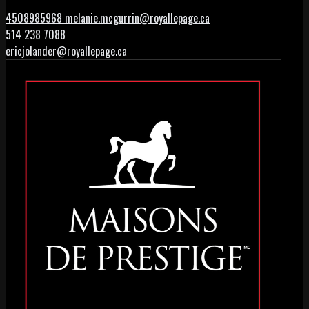
4508985968
melanie.mcgurrin@royallepage.ca
514 238 7088
ericjolander@royallepage.ca