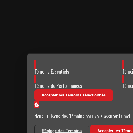
Activer
Activ
Témoins Essentiels
Témoi
Activer
Activ
Témoins de Performances
Témoi
Accepter les Témoins sélectionnés
Nous utilisons des Témoins pour vous assurer la meill
Réglage des Témoins
Accepter les Témo