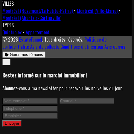
VILLES
Montréal (Rosemont/La Petite-Patrie)
•
Montréal (Ville-Marie)
•
Montréal (Ahuntsic-Cartierville)
TYPES
Quintuplex
•
Appartement
© 2026
EstateFunnel
. Tous droits réservés.
Politique de
confidentialité
Avis de collecte
Conditions d’utilisation
Avis et avis
Gérer mes témoins
Close
✕
Restez informé sur le marché immobilier !
Abonnez-vous à ma newsletter pour recevoir les nouvelles du jour.
Envoyer