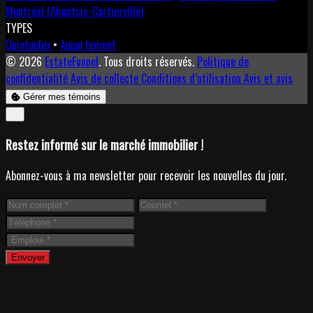
Montréal (Ahuntsic-Cartierville)
TYPES
Quintuplex
•
Appartement
© 2026
EstateFunnel
. Tous droits réservés.
Politique de
confidentialité
Avis de collecte
Conditions d’utilisation
Avis et avis
Gérer mes témoins
Close
✕
Restez informé sur le marché immobilier !
Abonnez-vous à ma newsletter pour recevoir les nouvelles du jour.
Envoyer