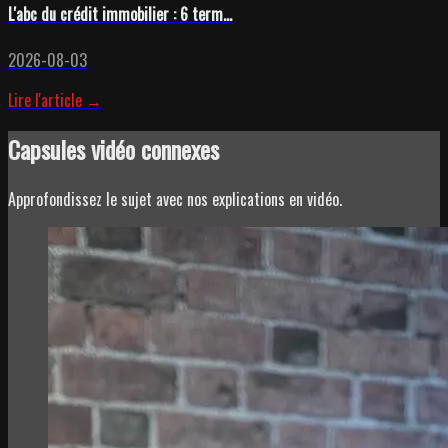
L'abc du crédit immobilier : 6 term...
2026-08-03
Lire l'article →
Capsules vidéo connexes
Approfondissez le sujet avec nos explications en vidéo.