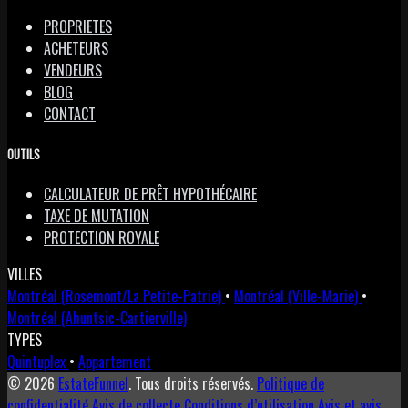
PROPRIETES
ACHETEURS
VENDEURS
BLOG
CONTACT
OUTILS
CALCULATEUR DE PRÊT HYPOTHÉCAIRE
TAXE DE MUTATION
PROTECTION ROYALE
VILLES
Montréal (Rosemont/La Petite-Patrie)
•
Montréal (Ville-Marie)
•
Montréal (Ahuntsic-Cartierville)
TYPES
Quintuplex
•
Appartement
© 2026
EstateFunnel
. Tous droits réservés.
Politique de
confidentialité
Avis de collecte
Conditions d’utilisation
Avis et avis