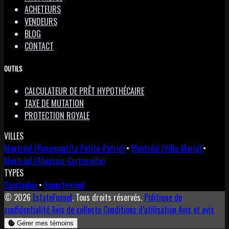
ACHETEURS
VENDEURS
BLOG
CONTACT
OUTILS
CALCULATEUR DE PRÊT HYPOTHÉCAIRE
TAXE DE MUTATION
PROTECTION ROYALE
VILLES
Montréal (Rosemont/La Petite-Patrie)
•
Montréal (Ville-Marie)
•
Montréal (Ahuntsic-Cartierville)
TYPES
Quintuplex
•
Appartement
© 2026
EstateFunnel
. Tous droits réservés.
Politique de
confidentialité
Avis de collecte
Conditions d’utilisation
Avis et avis
Gérer mes témoins