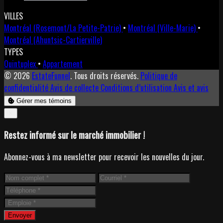
VILLES
Montréal (Rosemont/La Petite-Patrie)
•
Montréal (Ville-Marie)
•
Montréal (Ahuntsic-Cartierville)
TYPES
Quintuplex
•
Appartement
© 2026
EstateFunnel
. Tous droits réservés.
Politique de
confidentialité
Avis de collecte
Conditions d’utilisation
Avis et avis
Gérer mes témoins
Close
✕
Restez informé sur le marché immobilier !
Abonnez-vous à ma newsletter pour recevoir les nouvelles du jour.
Envoyer