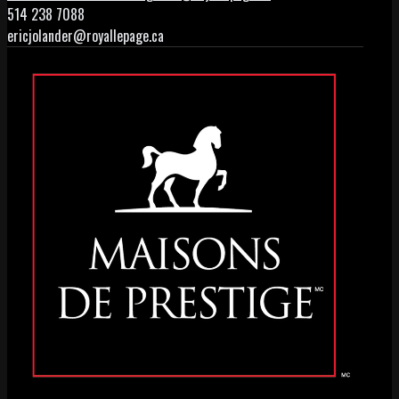
514 238 7088
ericjolander@royallepage.ca