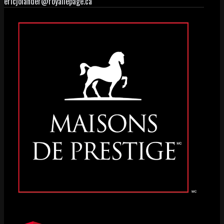
ericjolander@royallepage.ca