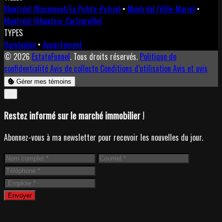
Montréal (Rosemont/La Petite-Patrie)
•
Montréal (Ville-Marie)
•
Montréal (Ahuntsic-Cartierville)
TYPES
Quintuplex
•
Appartement
© 2026
EstateFunnel
. Tous droits réservés.
Politique de
confidentialité
Avis de collecte
Conditions d’utilisation
Avis et avis
Gérer mes témoins
Close
✕
Restez informé sur le marché immobilier !
Abonnez-vous à ma newsletter pour recevoir les nouvelles du jour.
Envoyer