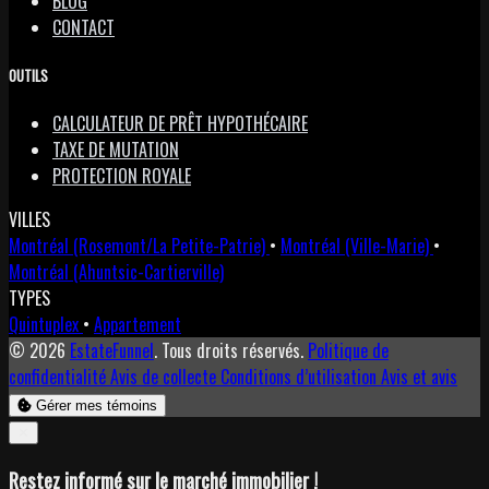
BLOG
CONTACT
OUTILS
CALCULATEUR DE PRÊT HYPOTHÉCAIRE
TAXE DE MUTATION
PROTECTION ROYALE
VILLES
Montréal (Rosemont/La Petite-Patrie)
•
Montréal (Ville-Marie)
•
Montréal (Ahuntsic-Cartierville)
TYPES
Quintuplex
•
Appartement
© 2026
EstateFunnel
. Tous droits réservés.
Politique de
confidentialité
Avis de collecte
Conditions d’utilisation
Avis et avis
Gérer mes témoins
Close
✕
Restez informé sur le marché immobilier !