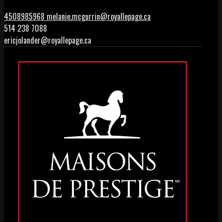
4508985968
melanie.mcgurrin@royallepage.ca
514 238 7088
ericjolander@royallepage.ca