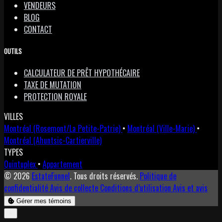
VENDEURS
BLOG
CONTACT
OUTILS
CALCULATEUR DE PRÊT HYPOTHÉCAIRE
TAXE DE MUTATION
PROTECTION ROYALE
VILLES
Montréal (Rosemont/La Petite-Patrie)
•
Montréal (Ville-Marie)
•
Montréal (Ahuntsic-Cartierville)
TYPES
Quintuplex
•
Appartement
© 2026
EstateFunnel
. Tous droits réservés.
Politique de
confidentialité
Avis de collecte
Conditions d’utilisation
Avis et avis
Gérer mes témoins
Close
✕